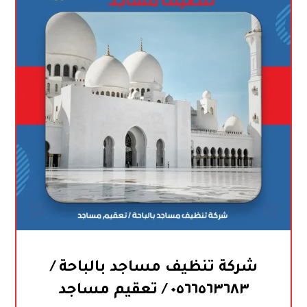
شركة تنظيف مساجد بالباحة /
٠٥٦٦٥٦٣٦٨٣ / تعقيم مساجد