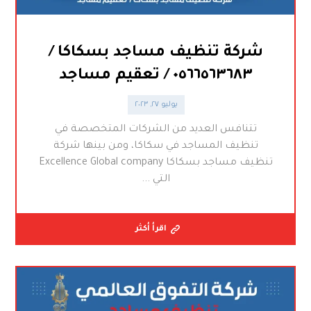
شركة تنظيف مساجد بسكاكا /
٠٥٦٦٥٦٣٦٨٣ / تعقيم مساجد
يوليو ٢٧, ٢٠٢٣
تتنافس العديد من الشركات المتخصصة في
تنظيف المساجد في سكاكا، ومن بينها شركة
تنظيف مساجد بسكاكا Excellence Global company
التي ...
اقرأ أكثر