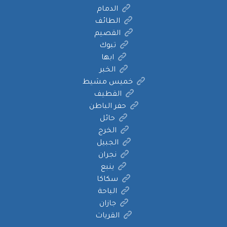
الدمام
الطائف
القصيم
تبوك
ابها
الخبر
خميس مشيط
القطيف
حفر الباطن
حائل
الخرج
الجبيل
نجران
ينبع
سكاكا
الباحة
جازان
القريات