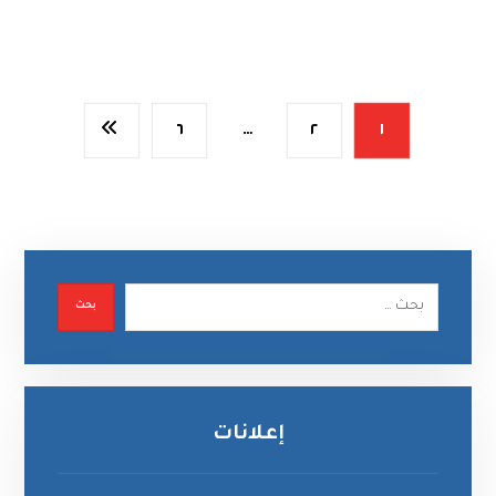
٦
…
٢
١
بحث
إعلانات