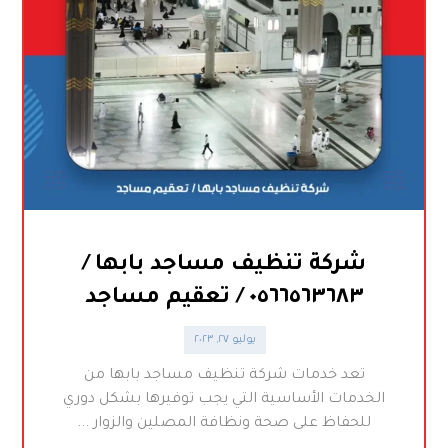
شركة تنظيف مساجد بابها /
٠٥٦٦٥٦٣٦٨٣ / تعقيم مساجد
يوليو ٢٧, ٢٠٢٣
تعد خدمات شركة تنظيف مساجد بابها من
الخدمات الأساسية التي يجب توفيرها بشكل دوري
للحفاظ على صحة ونظافة المصلين والزوار ...