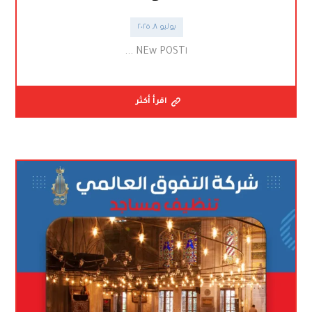
يوليو ٨, ٢٠٢٥
NEw POST١ ...
اقرأ أكثر