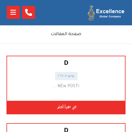
صفحة المقالات
D
يوليو ٨, ٢٠٢٥
NEw POST١ ...
اقرأ أكثر
D