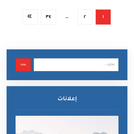
٣٤
…
٢
١
بحث
إعلانات