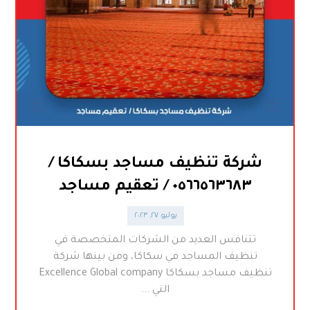
شركة تنظيف مساجد بسكاكا /
٠٥٦٦٥٦٣٦٨٣ / تعقيم مساجد
يوليو ٢٧, ٢٠٢٣
تتنافس العديد من الشركات المتخصصة في
تنظيف المساجد في سكاكا، ومن بينها شركة
تنظيف مساجد بسكاكا Excellence Global company
التي ...