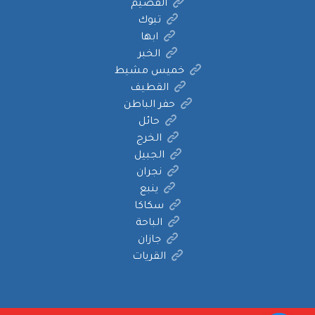
القصيم
تبوك
ابها
الخبر
خميس مشيط
القطيف
حفر الباطن
حائل
الخرج
الجبيل
نجران
ينبع
سكاكا
الباحة
جازان
القريات