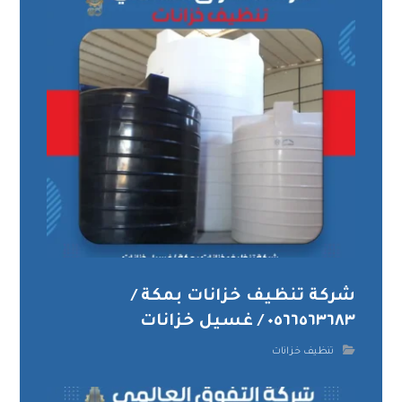
شركة تنظيف خزانات بمكة /
٠٥٦٦٥٦٣٦٨٣ / غسيل خزانات
تنظيف خزانات