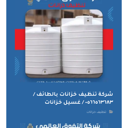
شركة تنظيف خزانات بالطائف /
٠٥٦٦٥٦٣٦٨٣ / غسيل خزانات
تنظيف خزانات