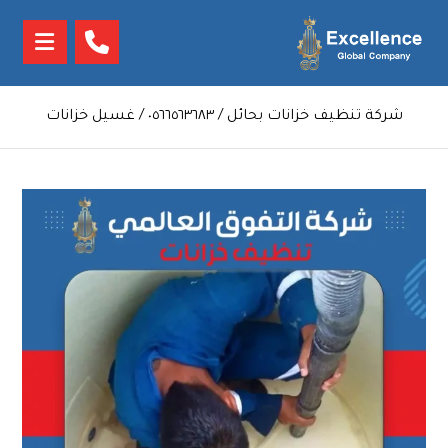
شركة تنظيف خزانات بحائل / ٠٥٦٦٥٦٣٦٨٣ / غسيل خزانات