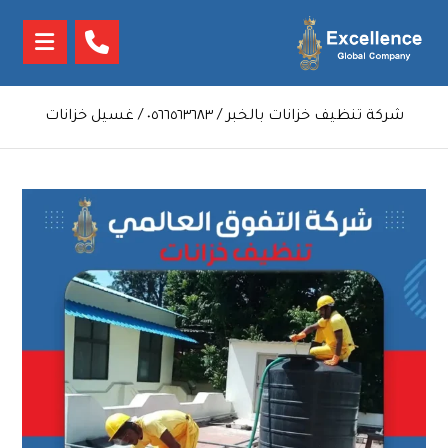
شركة تنظيف خزانات بالخبر / ٠٥٦٦٥٦٣٦٨٣ / غسيل خزانات