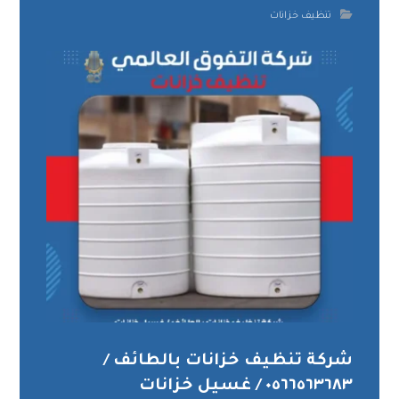
تنظيف خزانات
شركة تنظيف خزانات بالطائف /
٠٥٦٦٥٦٣٦٨٣ / غسيل خزانات