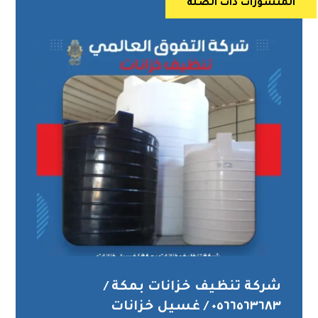
المنشورات ذات الصلة
شركة تنظيف خزانات بمكة /
٠٥٦٦٥٦٣٦٨٣ / غسيل خزانات