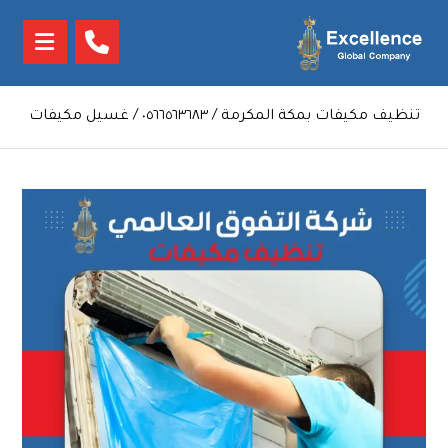
تنظيف مكيفات بمكة المكرمة / ٠٥٦٦٥٦٣٦٨٣ / غسيل مكيفات