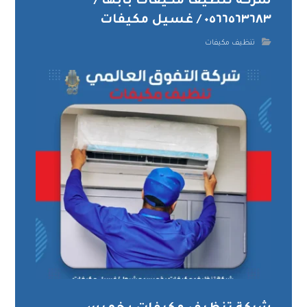
شركة تنظيف مكيفات بابها /
٠٥٦٦٥٦٣٦٨٣ / غسيل مكيفات
تنظيف مكيفات