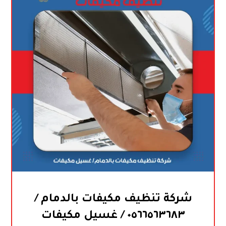
شركة تنظيف مكيفات بالدمام /
٠٥٦٦٥٦٣٦٨٣ / غسيل مكيفات