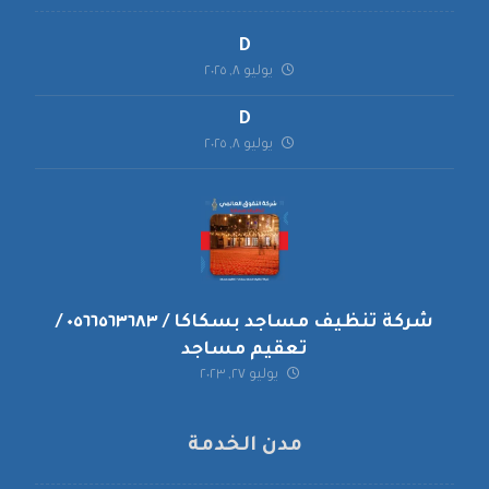
D
يوليو ٨, ٢٠٢٥
D
يوليو ٨, ٢٠٢٥
شركة تنظيف مساجد بسكاكا / ٠٥٦٦٥٦٣٦٨٣ /
تعقيم مساجد
يوليو ٢٧, ٢٠٢٣
مدن الخدمة