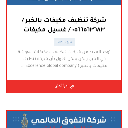
شركة تنظيف مكيفات بالخبر /
٠٥٦٦٥٦٣٦٨٣ / غسيل مكيفات
مايو ٢٠, ٢٠٢٣
توجد العديد من شركات تنظيف المكيفات الهوائية
في الخبر، ولكن يمكن القول بأن شركة تنظيف
مكيفات بالخبر ( Excellence Global company ...
اقرأ أكثر