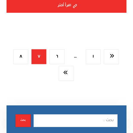
اقرأ أكثر
٨
٧
٦
…
١
بحث