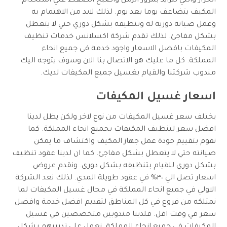
الحرار والتي تتزايد بمرور الزمن واصبح الضغط علي استخدام
المكيف يتضاعف يوما بعد يوم. لذلك لابد من الاهتمام به
وعمل صيانة دورية له وتنظيفه بشكل دوري حتي لا يتعطل
بشكل مفاجئ. لذلك تقدم
شركة اكسلانس
خدمات تنظيف
المكيفات بافضل الاسعار واجود خدمة في جميع انحاء
المملكة. كل ما عليك هو الاتصال بنا الان وسوف يتوجه اليك
مندوب شركتنا والقيام بغسيل جميع المكيفات لديك.
اسعار غسيل المكيفات
يختلف سعر غسيل المكيفات من نوع لاخر ولكن يظل لدينا
افضل سعر لتنظيف المكيفات بجميع انحاء المملكة. كما
نقوم بتقييم جودة عمل جهاز المكيف واكتشاف ما يمكن
صيانته حتي لا يتعطل بشكل مفاجئ. كما ان لدينا عقود تنظيف
بشكل دوري للقيام بتنظيفه بشكل دوري. ونقدم عروض
اسعار تصل الي ٣٠% في عقود طويلة المدي. لذلك نعد الشركة
الاولي في جميع انحاء المملكة في مجال غسيل المكيفات لما
نمتلكه من فروع في كل المناطق لتقديم افضل خدمة وافضل
سعر في وقت اقل. فلدينا مندوبين متخصصين في غسيل